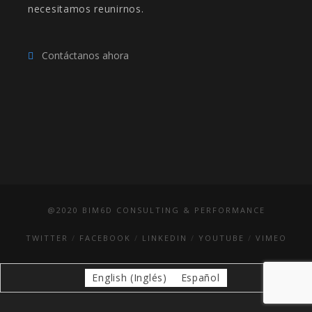
necesitamos reunirnos.
Contáctanos ahora
@2020 BIM6D CONSULTING & PERFORMANCE
TWITTER
FACEBOOK
LINKEDIN
YOUTUBE
VIMEO
English
(
Inglés
)
Español