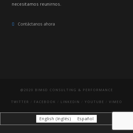
necesitamos reunirnos.
Contáctanos ahora
@2020 BIM6D CONSULTING & PERFORMANCE
TWITTER
FACEBOOK
LINKEDIN
YOUTUBE
VIMEO
English
(
Inglés
)
Español