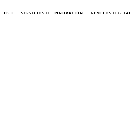
CTOS
SERVICIOS DE INNOVACIÓN
GEMELOS DIGITA
INFO@BIM6D.ES