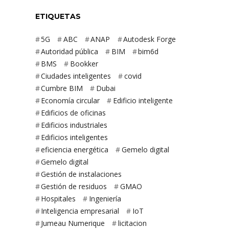
ETIQUETAS
5G
ABC
ANAP
Autodesk Forge
Autoridad pública
BIM
bim6d
BMS
Bookker
Ciudades inteligentes
covid
Cumbre BIM
Dubai
Economía circular
Edificio inteligente
Edificios de oficinas
Edificios industriales
Edificios inteligentes
eficiencia energética
Gemelo digital
Gemelo digital
Gestión de instalaciones
Gestión de residuos
GMAO
Hospitales
Ingeniería
Inteligencia empresarial
IoT
Jumeau Numerique
licitacion