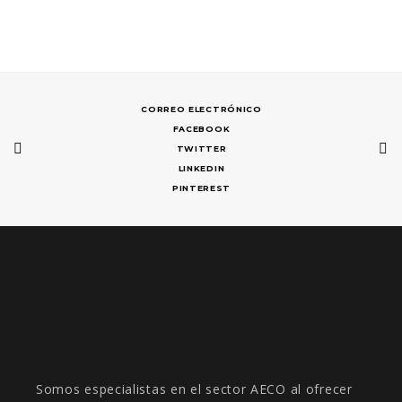
CORREO ELECTRÓNICO
FACEBOOK
TWITTER
LINKEDIN
PINTEREST
Somos especialistas en el sector AECO al ofrecer