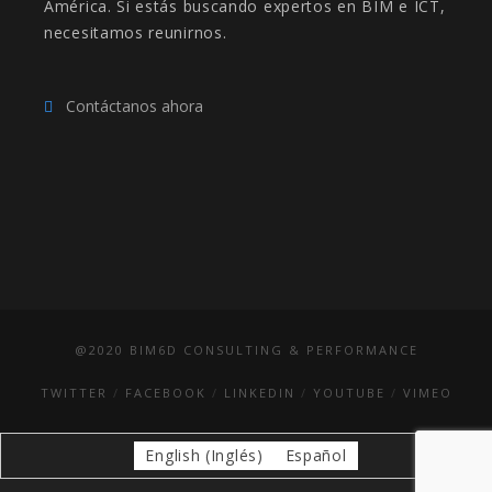
América. Si estás buscando expertos en BIM e ICT,
necesitamos reunirnos.
Contáctanos ahora
@2020 BIM6D CONSULTING & PERFORMANCE
TWITTER
FACEBOOK
LINKEDIN
YOUTUBE
VIMEO
English
(
Inglés
)
Español