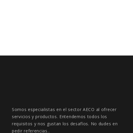
TWINPAMPLONA – GEMELO DIGITAL
URBANO PARA LA CIUDAD DEL
FUTURO
Somos especialistas en el sector AECO al ofrecer
servicios y productos. Entendemos todos los
requisitos y nos gustan los desafíos. No dudes en
pedir referencias..