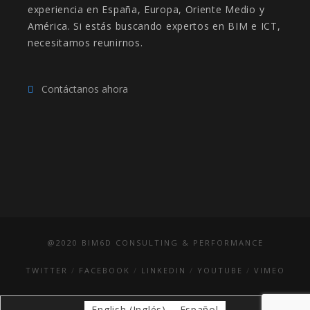
experiencia en España, Europa, Oriente Medio y
América. Si estás buscando expertos en BIM e ICT,
necesitamos reunirnos.
Contáctanos ahora
@2020 BIM6D CONSULTING & PERFORMANCE
TWITTER
FACEBOOK
LINKEDIN
YOUTUBE
VIMEO
English
(
Inglés
)
Español