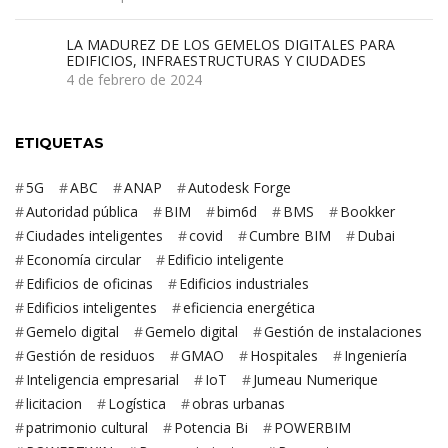
LA MADUREZ DE LOS GEMELOS DIGITALES PARA
EDIFICIOS, INFRAESTRUCTURAS Y CIUDADES
4 de febrero de 2024
ETIQUETAS
5G
ABC
ANAP
Autodesk Forge
Autoridad pública
BIM
bim6d
BMS
Bookker
Ciudades inteligentes
covid
Cumbre BIM
Dubai
Economía circular
Edificio inteligente
Edificios de oficinas
Edificios industriales
Edificios inteligentes
eficiencia energética
Gemelo digital
Gemelo digital
Gestión de instalaciones
Gestión de residuos
GMAO
Hospitales
Ingeniería
Inteligencia empresarial
IoT
Jumeau Numerique
licitacion
Logística
obras urbanas
patrimonio cultural
Potencia Bi
POWERBIM