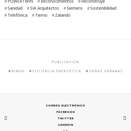
POWERTWIN
Reconocimientos
Reconstruye
Sanidad
SIA Arquitectos
Siemens
Sostenibilidad
Telefónica
Tierno
Zalando
PUBLICACIÓN
BIM6D
EFICIENCIA ENERGÉTICA
OBRAS URBANAS
CORREO ELECTRÓNICO
FACEBOOK
TWITTER
LINKEDIN