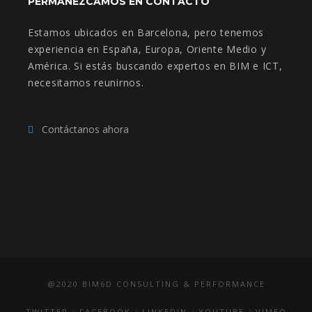
PERMANEZCAMOS EN CONTACTO
Estamos ubicados en Barcelona, pero tenemos
experiencia en España, Europa, Oriente Medio y
América. Si estás buscando expertos en BIM e ICT,
necesitamos reunirnos.
Contáctanos ahora
@2020 BIM6D CONSULTING & PERFORMANCE
TWITTER
FACEBOOK
LINKEDIN
YOUTUBE
VIMEO