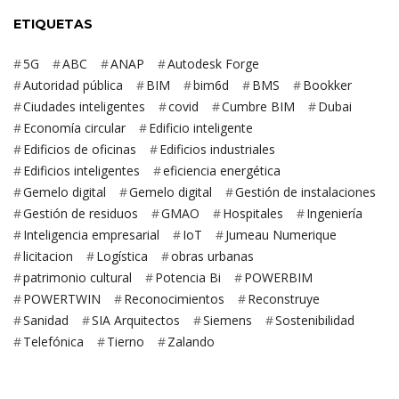
ETIQUETAS
5G
ABC
ANAP
Autodesk Forge
Autoridad pública
BIM
bim6d
BMS
Bookker
Ciudades inteligentes
covid
Cumbre BIM
Dubai
Economía circular
Edificio inteligente
Edificios de oficinas
Edificios industriales
Edificios inteligentes
eficiencia energética
Gemelo digital
Gemelo digital
Gestión de instalaciones
Gestión de residuos
GMAO
Hospitales
Ingeniería
Inteligencia empresarial
IoT
Jumeau Numerique
licitacion
Logística
obras urbanas
patrimonio cultural
Potencia Bi
POWERBIM
POWERTWIN
Reconocimientos
Reconstruye
Sanidad
SIA Arquitectos
Siemens
Sostenibilidad
Telefónica
Tierno
Zalando